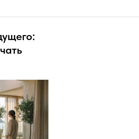
дущего:
ачать