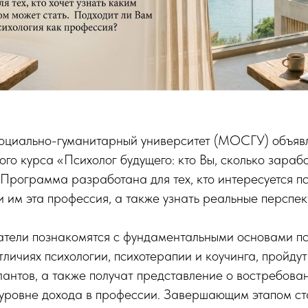
циально-гуманитарный университет (МОСГУ) объявл
ого курса «Психолог будущего: кто Вы, сколько зарабо
 Программа разработана для тех, кто интересуется пс
ли им эта профессия, а также узнать реальные перспе
атели познакомятся с фундаментальными основами пс
тличиях психологии, психотерапии и коучинга, пройду
лантов, а также получат представление о востребова
уровне дохода в профессии. Завершающим этапом ста