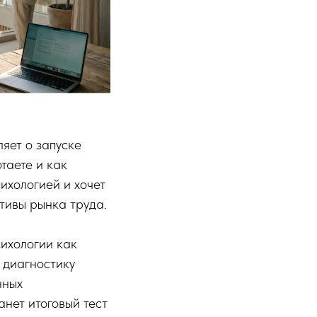
яет о запуске
таете и как
ихологией и хочет
ктивы рынка труда.
ихологии как
т диагностику
нных
нет итоговый тест