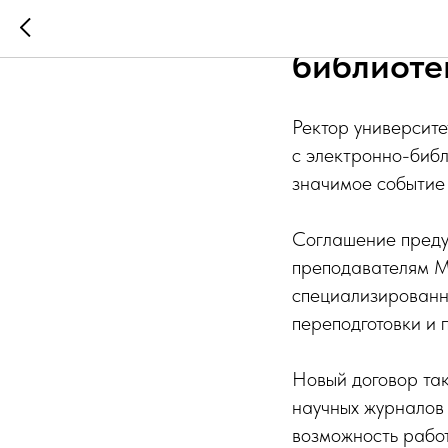
Сотрудни
библиоте
Ректор университ
с электронно-библ
значимое событие 
Соглашение преду
преподавателям М
специализированн
переподготовки и
Новый договор та
научных журналов 
возможность рабо