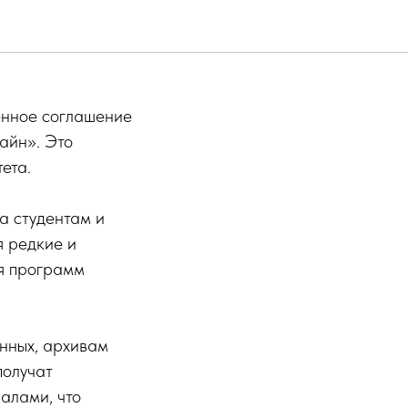
енное соглашение
айн». Это
ета.
а студентам и
я редкие и
ля программ
нных, архивам
получат
алами, что