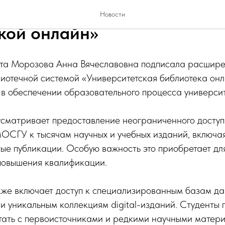
чество с «Университетской
Новости
кой онлайн»
ета Морозова Анна Вячеславовна подписала расшир
иотечной системой «Университетская библиотека онл
в обеспечении образовательного процесса университ
сматривает предоставление неограниченного доступ
ОСГУ к тысячам научных и учебных изданий, включа
ые публикации. Особую важность это приобретает д
 повышения квалификации.
кже включает доступ к специализированным базам да
и уникальным коллекциям digital-изданий. Студенты 
тать с первоисточниками и редкими научными матери