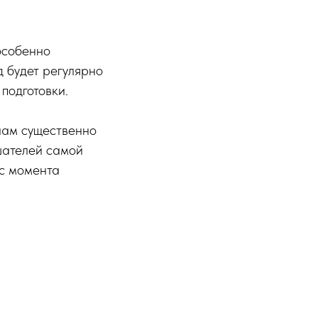
особенно
 будет регулярно
подготовки.
нам существенно
шателей самой
 с момента