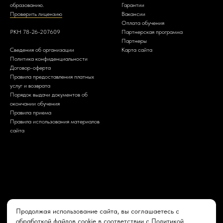
образованию.
Гарантии
Проверить лицензию
Вакансии
Оплата обучения
РКН 78-26-207609
Партнерская программа
Партнеры
Сведения об организации
Карта сайта
Политика конфиденциальности
Договор-оферта
Правила предоставления платных
услуг и возврата
Порядок выдачи документов об
окончании обучения
Правила приема
Правила использования материалов
сайта
Продолжая использование сайта, вы соглашаетесь с
обработкой файлов cookie в соответствии с
Политикой