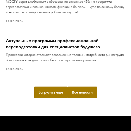
МОСГУ дарит влюблённым в образование скидки до 45% на программы
переподготовки и повышения квалификации с бонусом — курс по личному бренду
и знакомство с нейросетями в работе экспертов!
14.02.2026
Актуальные программы профессиональной
переподготовки для специалистов будущего
Профессии которые отражают современные тренды и потребности рынка труда,
обеспечивая конкурентоспособность и перспективы развития
12.02.2026
Загрузить еще
Все новости