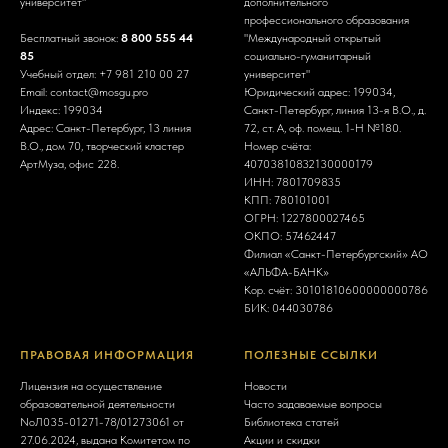
университет"
дополнительного
профессионального образования
Бесплатный звонок:
8 800 555 44
"Международный открытый
85
социально-гуманитарный
Учебный отдел:
+7 981 210 00 27
университет"
Email:
contact@mosgu.pro
Юридический адрес: 199034,
Индекс: 199034
Санкт-Петербург, линия 13-я В.О., д.
Адрес: Санкт-Петербург, 13 линия
72, ст. А, оф. помещ. 1-Н №180.
В.О., дом 70, творческий кластер
Номер счёта:
АртМуза, офис 228.
40703810832130000179
ИНН:
7801709835
КПП: 780101001
ОГРН:
1227800027465
ОКПО: 57462447
Филиал «Санкт-Петербургский» АО
«АЛЬФА-БАНК»
Кор. счёт: 30101810600000000786
БИК:
044030786
ПРАВОВАЯ ИНФОРМАЦИЯ
ПОЛЕЗНЫЕ ССЫЛКИ
Лицензия на осуществление
Новости
образовательной деятельности
Часто задаваемые вопросы
NoЛ035-01271-78/01273061 от
Библиотека статей
27.06.2024, выдана Комитетом по
Акции и скидки