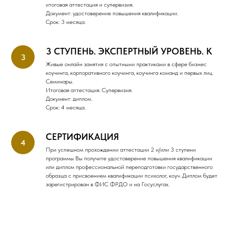
итоговая аттестация и супервизия.
Документ: удостоверение повышения квалификации.
Срок: 3 месяца.
3 СТУПЕНЬ. ЭКСПЕРТНЫЙ УРОВЕНЬ. К
Живые онлайн занятия с опытными практиками в сфере бизнес
коучинга, корпоративного коучинга, коучинга команд и первых лиц.
Семинары.
Итоговая аттестация. Супервизия.
Документ: диплом.
Срок: 4 месяца.
СЕРТИФИКАЦИЯ
При успешном прохождении аттестации 2 и/или 3 ступени
программы Вы получите удостоверение повышения квалификации
или диплом профессиональной переподготовки государственного
образца с присвоением квалификации психолог, коуч. Диплом будет
зарегистрирован в ФИС ФРДО и на Госуслугах.