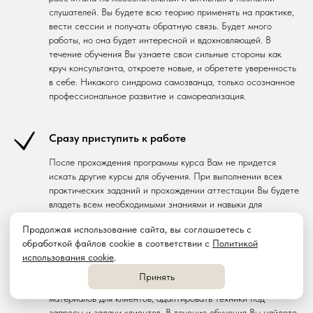
слушателей. Вы будете всю теорию применять на практике,
вести сессии и получать обратную связь. Будет много
работы, но она будет интересной и вдохновляющей. В
течение обучения Вы узнаете свои сильные стороны как
круч консультанта, откроете новые, и обретете уверенность
в себе. Никакого синдрома самозванца, только осознанное
профессиональное развитие и самореализация.
Сразу приступить к работе
После прохождения программы курса Вам не придется
искать другие курсы для обучения. При выполнении всех
практических заданий и прохождении аттестации Вы будете
владеть всем необходимыми знаниями и навыки для
успешной и эффективной работы.
Продолжая использование сайта, вы соглашаетесь с
обработкой файлов cookie в соответствии с
Политикой
использования cookie
.
Адаптировать техники под клиента
Принять
Мы научим Вас применять творческий подход к подготовке
материалов для клиентов, адаптировать техники под
запросы и задачи клиентов. В течение обучения Вы найдете