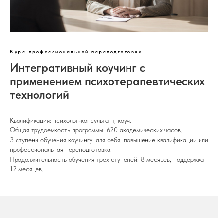
Курс профессиональной переподготовки
Интегративный коучинг с
применением психотерапевтических
технологий
Квалификация: психолог-консультант, коуч.
Общая трудоемкость программы: 620 академических часов.
3 ступени обучения коучингу: для себя, повышение квалификации или
профессиональная переподготовка.
Продолжительность обучения трех ступеней: 8 месяцев, поддержка
12 месяцев.