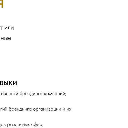
Я
т или
тные
АВЫКИ
тивности брендинга кампаний;
гий брендинга организации и их
ов различных сфер;