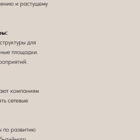
жению и растущему
ры:
структуры для
чные площадки.
роприятий.
огают компаниям
ть сетевые
ы по развитию
обытийного