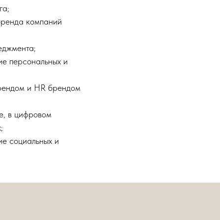
га;
бренда компаний
еджмента;
ие персональных и
рендом и HR брендом
е, в цифровом
;
ие социальных и