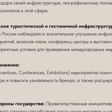
одаря своей инфраструктуре, географическому поло
сионалов в этой сфере.
ское туристической и гостиничной инфраструкту
в России наблюдается значительное улучшение инфра
риятий, включая отели, конференц-центры и выставо
оприятные условия для проведения международных ме
вижение:
ncentives, Conferences, Exhibitions) мероприятия пом
дж и повысить узнаваемость бренда, а также расширя
ороны государства:
Правительственные инициатив
ового туризма способствуют росту числа выставок и с