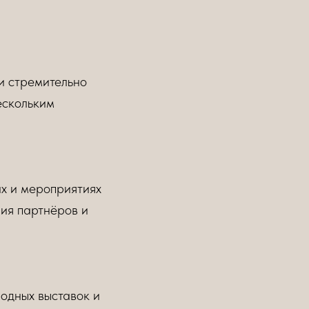
и стремительно
ескольким
х и мероприятиях
ния партнёров и
одных выставок и