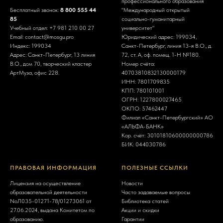
профессионального образования
Бесплатный звонок:
8 800 555 44
"Международный открытый
85
социально-гуманитарный
Учебный отдел:
+7 981 210 00 27
университет"
Email:
contact@mosgu.pro
Юридический адрес: 199034,
Индекс: 199034
Санкт-Петербург, линия 13-я В.О., д.
Адрес: Санкт-Петербург, 13 линия
72, ст. А, оф. помещ. 1-Н №180.
В.О., дом 70, творческий кластер
Номер счёта:
АртМуза, офис 228.
40703810832130000179
ИНН:
7801709835
КПП: 780101001
ОГРН:
1227800027465
ОКПО: 57462447
Филиал «Санкт-Петербургский» АО
«АЛЬФА-БАНК»
Кор. счёт: 30101810600000000786
БИК:
044030786
ПРАВОВАЯ ИНФОРМАЦИЯ
ПОЛЕЗНЫЕ ССЫЛКИ
Лицензия на осуществление
Новости
образовательной деятельности
Часто задаваемые вопросы
NoЛ035-01271-78/01273061 от
Библиотека статей
27.06.2024, выдана Комитетом по
Акции и скидки
образованию.
Гарантии