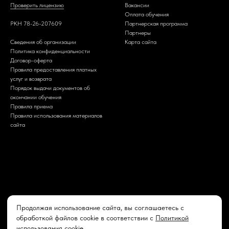
Проверить лицензию
Вакансии
Оплата обучения
РКН 78-26-207609
Партнерская программа
Партнеры
Сведения об организации
Карта сайта
Политика конфиденциальности
Договор-оферта
Правила предоставления платных
услуг и возврата
Порядок выдачи документов об
окончании обучения
Правила приема
Правила использования материалов
сайта
Продолжая использование сайта, вы соглашаетесь с
обработкой файлов cookie в соответствии с
Политикой
© АНО ВДПО МОСГУ 2022-2026г.
использования cookie
.