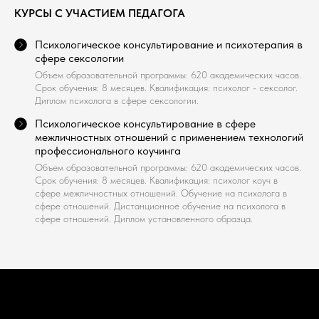
КУРСЫ С УЧАСТИЕМ ПЕДАГОГА
Психологическое консультирование и психотерапия в
сфере сексологии
Объем образовательной программы: 620 академических часов.
Срок обучения: 8 месяцев. Квалификация: психолог - сексолог.
Диплом психолога в сфере сексологии.
Психологическое консультирование в сфере
межличностных отношений с применением технологий
профессионального коучинга
Объем образовательной программы: 620 академических часов.
Срок обучения: 8 месяцев. Квалификация: психолог коуч в
сфере межличностных отношений. Обучение на психолога в
сфере отношений. Дистанционное обучение на психолога в
сфере отношений. Диплом установленного образца.