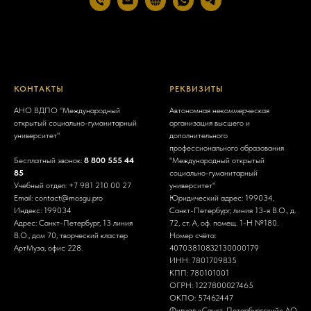
КОНТАКТЫ
РЕКВИЗИТЫ
АНО ВДПО "Международный
Автономная некоммерческая
открытый социально-гуманитарный
организация высшего и
университет"
дополнительного
профессионального образования
Бесплатный звонок:
8 800 555 44
"Международный открытый
85
социально-гуманитарный
Учебный отдел:
+7 981 210 00 27
университет"
Email:
contact@mosgu.pro
Юридический адрес: 199034,
Индекс: 199034
Санкт-Петербург, линия 13-я В.О., д.
Адрес: Санкт-Петербург, 13 линия
72, ст. А, оф. помещ. 1-Н №180.
В.О., дом 70, творческий кластер
Номер счёта:
АртМуза, офис 228.
40703810832130000179
ИНН:
7801709835
КПП: 780101001
ОГРН:
1227800027465
ОКПО: 57462447
Филиал «Санкт-Петербургский» АО