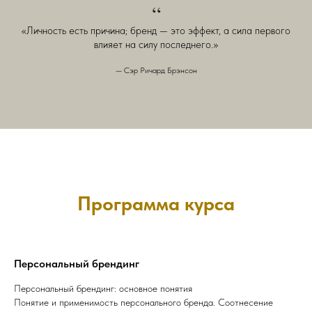
“
«Личность есть причина; бренд — это эффект, а сила первого
влияет на силу последнего.»
—
Сэр Ричард Брэнсон
Программа курса
Персональный брендинг
Персональный брендинг: основное понятия
Понятие и применимость персонального бренда. Соотнесение