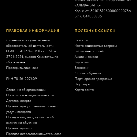
«АЛЬФА-БАНК»
Кор. счёт: 30101810600000000786
БИК:
044030786
ПРАВОВАЯ ИНФОРМАЦИЯ
ПОЛЕЗНЫЕ ССЫЛКИ
Лицензия на осуществление
Новости
образовательной деятельности
Часто задаваемые вопросы
NoЛ035-01271-78/01273061 от
Библиотека статей
27.06.2024, выдана Комитетом по
Акции и скидки
образованию.
Гарантии
Проверить лицензию
Вакансии
Оплата обучения
РКН 78-26-207609
Партнерская программа
Партнеры
Сведения об организации
Карта сайта
Политика конфиденциальности
Договор-оферта
Правила предоставления платных
услуг и возврата
Порядок выдачи документов об
окончании обучения
Правила приема
Правила использования материалов