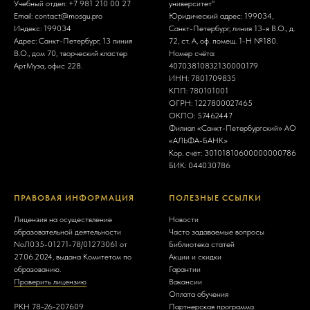
Учебный отдел:
+7 981 210 00 27
университет"
Email:
contact@mosgu.pro
Юридический адрес: 199034,
Индекс: 199034
Санкт-Петербург, линия 13-я В.О., д.
Адрес: Санкт-Петербург, 13 линия
72, ст. А, оф. помещ. 1-Н №180.
В.О., дом 70, творческий кластер
Номер счёта:
АртМуза, офис 228.
40703810832130000179
ИНН:
7801709835
КПП: 780101001
ОГРН:
1227800027465
ОКПО: 57462447
Филиал «Санкт-Петербургский» АО
«АЛЬФА-БАНК»
Кор. счёт: 30101810600000000786
БИК:
044030786
ПРАВОВАЯ ИНФОРМАЦИЯ
ПОЛЕЗНЫЕ ССЫЛКИ
Лицензия на осуществление
Новости
образовательной деятельности
Часто задаваемые вопросы
NoЛ035-01271-78/01273061 от
Библиотека статей
27.06.2024, выдана Комитетом по
Акции и скидки
образованию.
Гарантии
Проверить лицензию
Вакансии
Оплата обучения
РКН 78-26-207609
Партнерская программа