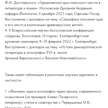
Ф.М. Достоевского, «Герменевтика христианского текста в
литературе и языке». Московская Духовная Академия,
кафедра Филологии, 9 декабря 2021 года, Сергиев-Посад.
Выступление с докладом на тему: «Специфика описания чуда
и его место в композиции древнерусских житий».
4. X Всероссийская научно-богословская конференция
«Церковь. Богословие. История». Екатеринбургская
духовная семинария, 8–10 февраля 2022 г. Екатеринбург.
Выступление с докладом на тему: «Истоки демократической
литературы в агиографии XVII в.: жития
Артемия Веркольского и Василия Мангазейского»
Также имеет публикации в различных научных журналах, в
частности:
1. «Феномен чуда в агиографии через призму современного
осмысления (на примерах Киево-Печерского
патерика)», статья в соавторстве с Первушиным М.В.;
Материалы XVII